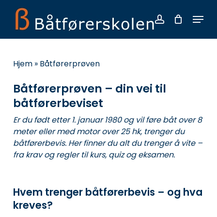
Skip
Menu
to
account
main
Close
content
Menu
Hjem
»
Båtførerprøven
Båtførerprøven – din vei til
båtførerbeviset
Er du født etter 1. januar 1980 og vil føre båt over 8
meter eller med motor over 25 hk, trenger du
båtførerbevis. Her finner du alt du trenger å vite –
fra krav og regler til kurs, quiz og eksamen.
Hvem trenger båtførerbevis – og hva
kreves?