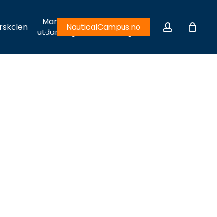
Maritim
Hydrodynamiske
account
rskolen
NauticalCampus.no
utdanning
utfordringer