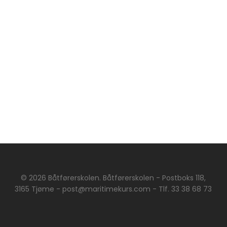
© 2026 Båtførerskolen. Båtførerskolen - Postboks 118,
3165 Tjøme - post@maritimekurs.com - Tlf. 33 38 68 73