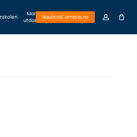
Maritim
Hydrodynamiske
account
rskolen
NauticalCampus.no
utdanning
utfordringer