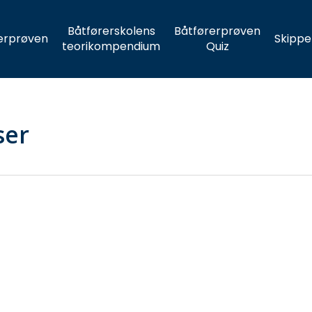
Båtførerskolens
Båtførerprøven
erprøven
Skippe
teorikompendium
Quiz
ser