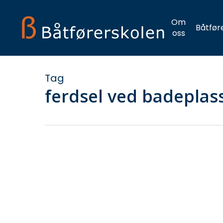
Skip
to
Om
Båtfør
main
oss
content
Tag
ferdsel ved badeplas