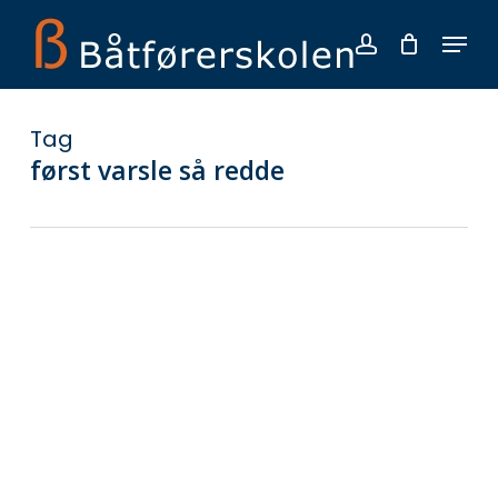
Skip
Menu
to
account
main
Close
content
Menu
Tag
først varsle så redde