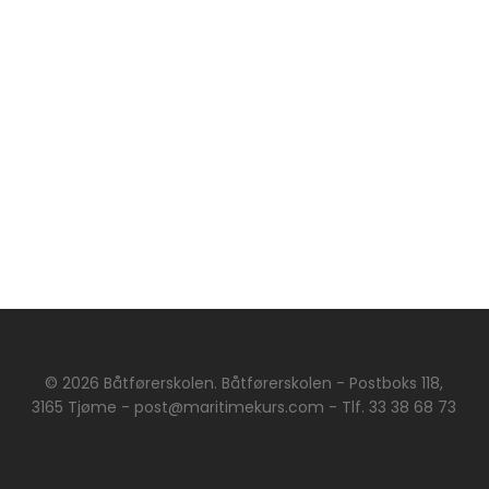
© 2026 Båtførerskolen. Båtførerskolen - Postboks 118,
3165 Tjøme - post@maritimekurs.com - Tlf. 33 38 68 73