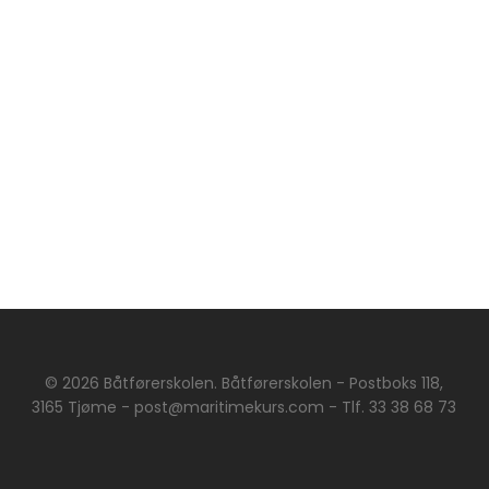
© 2026 Båtførerskolen. Båtførerskolen - Postboks 118,
3165 Tjøme - post@maritimekurs.com - Tlf. 33 38 68 73