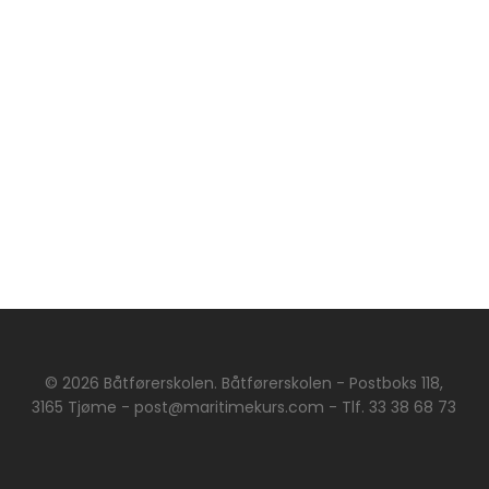
© 2026 Båtførerskolen. Båtførerskolen - Postboks 118,
3165 Tjøme - post@maritimekurs.com - Tlf. 33 38 68 73