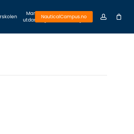
Maritim
Hydrodynamiske
account
rskolen
NauticalCampus.no
utdanning
utfordringer