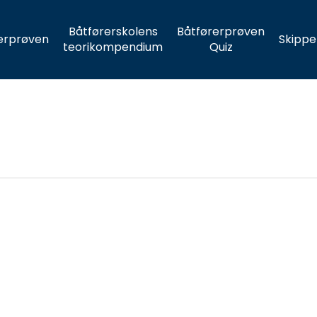
Båtførerskolens
Båtførerprøven
erprøven
Skippe
teorikompendium
Quiz