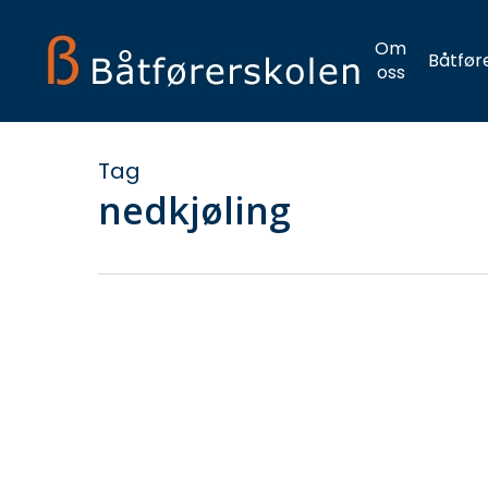
Skip
to
Om
Båtfør
main
oss
content
Tag
nedkjøling