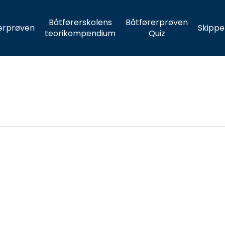
Båtførerskolens
Båtførerprøven
erprøven
Skippe
teorikompendium
Quiz