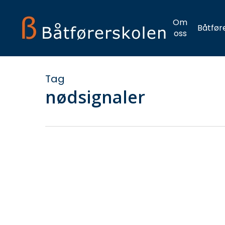
Skip
to
Om
Båtfør
main
oss
content
Tag
nødsignaler