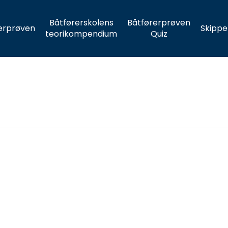
Båtførerskolens
Båtførerprøven
erprøven
Skippe
teorikompendium
Quiz