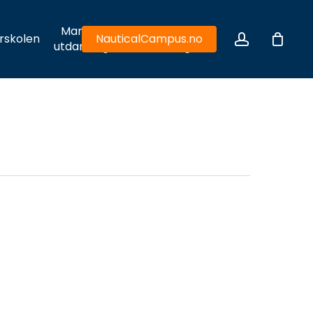
Maritim
Hydrodynamiske
account
rskolen
NauticalCampus.no
utdanning
utfordringer