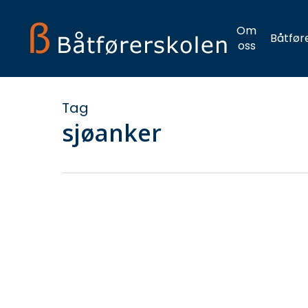
Skip
to
Om
Båtfør
main
oss
content
Tag
sjøanker