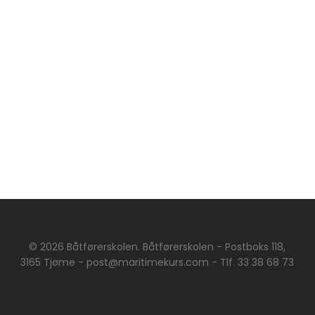
© 2026 Båtførerskolen. Båtførerskolen - Postboks 118,
3165 Tjøme - post@maritimekurs.com - Tlf. 33 38 68 73