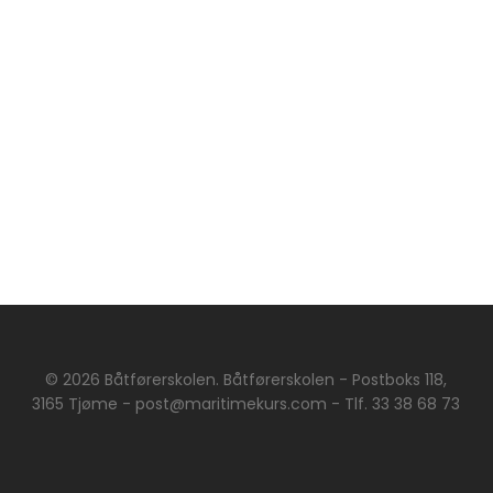
© 2026 Båtførerskolen. Båtførerskolen - Postboks 118,
3165 Tjøme - post@maritimekurs.com - Tlf. 33 38 68 73