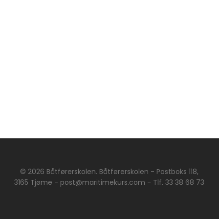
© 2026 Båtførerskolen. Båtførerskolen - Postboks 118,
3165 Tjøme - post@maritimekurs.com - Tlf. 33 38 68 73