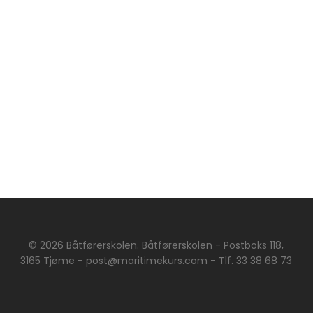
© 2026 Båtførerskolen. Båtførerskolen - Postboks 118,
3165 Tjøme - post@maritimekurs.com - Tlf. 33 38 68 73