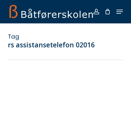
Skip
Menu
to
account
main
Close
content
Menu
Tag
rs assistansetelefon 02016