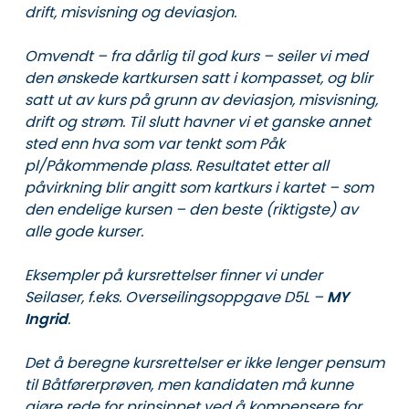
drift, misvisning og deviasjon.
Omvendt – fra dårlig til god kurs – seiler vi med
den ønskede kartkursen satt i kompasset, og blir
satt ut av kurs på grunn av deviasjon, misvisning,
drift og strøm. Til slutt havner vi et ganske annet
sted enn hva som var tenkt som Påk
pl/Påkommende plass. Resultatet etter all
påvirkning blir angitt som kartkurs i kartet – som
den endelige kursen – den beste (riktigste) av
alle gode kurser.
Eksempler på kursrettelser finner vi under
Seilaser, f.eks. Overseilingsoppgave D5L –
MY
Ingrid
.
Det å beregne kursrettelser er ikke lenger pensum
til Båtførerprøven, men kandidaten må kunne
gjøre rede for prinsippet ved å kompensere for