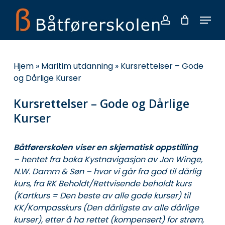
Skip
Menu
to
account
main
Close
content
Menu
Hjem
»
Maritim utdanning
»
Kursrettelser – Gode
og Dårlige Kurser
Kursrettelser – Gode og Dårlige
Kurser
Båtførerskolen viser en skjematisk oppstilling
– hentet fra boka Kystnavigasjon av Jon Winge,
N.W. Damm & Søn – hvor vi går fra god til dårlig
kurs, fra RK Beholdt/Rettvisende beholdt kurs
(Kartkurs = Den beste av alle gode kurser) til
KK/Kompasskurs (Den dårligste av alle dårlige
kurser), etter å ha rettet (kompensert) for strøm,