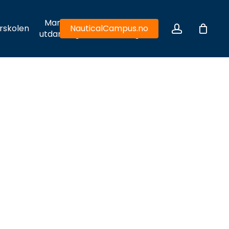
Maritim
Hydrodynamiske
account
rskolen
NauticalCampus.no
utdanning
utfordringer