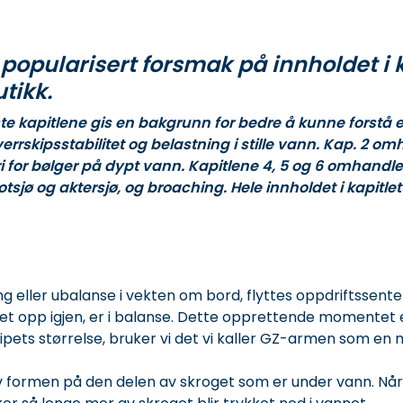
popularisert forsmak på innholdet i ka
utikk.
ørste kapitlene gis en bakgrunn for bedre å kunne forstå
errskipsstabilitet og belastning i stille vann. Kap. 2 om
i for bølger på dypt vann. Kapitlene 4, 5 og 6 omhand
jø og aktersjø, og broaching. Hele innholdet i kapitlet
g eller ubalanse i vekten om bord, flyttes oppdriftssentere
det opp igjen, er i balanse. Dette opprettende momentet e
ipets størrelse, bruker vi det vi kaller GZ-armen som en m
formen på den delen av skroget som er under vann. Når s