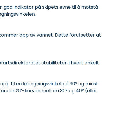
 god indikator på skipets evne til å motstå
ngningsvinkelen.
 kommer opp av vannet. Dette forutsetter at
øfartsdirektoratet stabiliteten i hvert enkelt
pp til en krengningsvinkel på 30° og minst
alet under GZ-kurven mellom 30° og 40° (eller