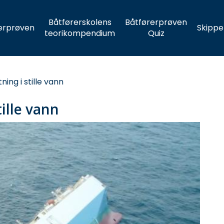
Båtførerskolens
Båtførerprøven
erprøven
Skippe
teorikompendium
Quiz
ning i stille vann
tille vann