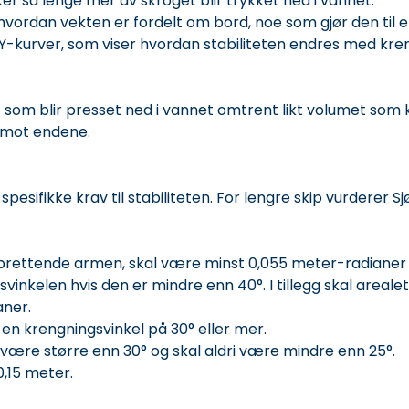
r så lenge mer av skroget blir trykket ned i vannet.
ordan vekten er fordelt om bord, noe som gjør den til en
Y-kurver, som viser hvordan stabiliteten endres med kre
 som blir presset ned i vannet omtrent likt volumet som
er mot endene.
pesifikke krav til stabiliteten. For lengre skip vurderer Sj
prettende armen, skal være minst 0,055 meter-radianer o
ingsvinkelen hvis den er mindre enn 40°. I tillegg skal are
aner.
n krengningsvinkel på 30° eller mer.
være større enn 30° og skal aldri være mindre enn 25°.
,15 meter.