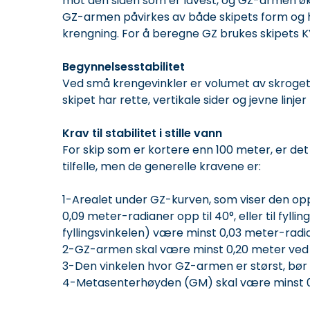
mot den siden som er lavest, og GZ-armen øke
GZ-armen påvirkes av både skipets form og hv
krengning. For å beregne GZ brukes skipets K
Begynnelsesstabilitet
Ved små krengevinkler er volumet av skroget
skipet har rette, vertikale sider og jevne linj
Krav til stabilitet i stille vann
For skip som er kortere enn 100 meter, er det s
tilfelle, men de generelle kravene er:
1-Arealet under GZ-kurven, som viser den op
0,09 meter-radianer opp til 40°, eller til fyll
fyllingsvinkelen) være minst 0,03 meter-radi
2-GZ-armen skal være minst 0,20 meter ved e
3-Den vinkelen hvor GZ-armen er størst, bør 
4-Metasenterhøyden (GM) skal være minst 0