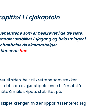
pittel 1 i sjøkaptein
 elementene som er beskrevet i de tre siste.
handler stabilitet i sjøgang og belastninger i
ler henholdsvis ekstrembølger
 finner du
her
.
t til siden, helt til kreftene som trekker
r det som avgjør skipets evne til å motstå
åte å måle skipets stabilitet på.
kipet krenger, flytter oppdriftssenteret seg