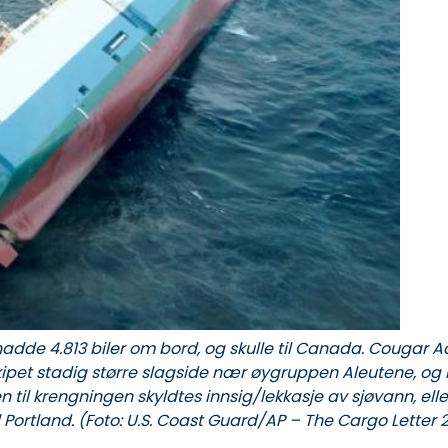
dde 4.813 biler om bord, og skulle til Canada. Cougar Ac
 skipet stadig større slagside nær øygruppen Aleutene, 
 til krengningen skyldtes innsig/lekkasje av sjøvann, ell
il Portland. (Foto: U.S. Coast Guard/AP – The Cargo Letter 