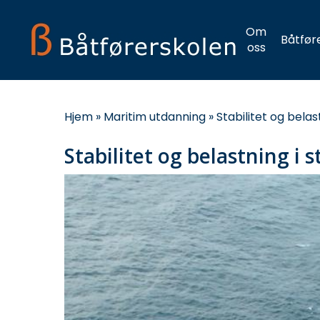
Skip
to
Om
Båtfør
main
oss
content
Hjem
»
Maritim utdanning
»
Stabilitet og belast
Stabilitet og belastning i s