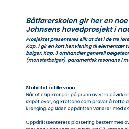
Båtførerskolen gir her en noe 
Johnsens hovedprosjekt i na
Prosjektet presenteres slik at det i de tre f
Kap. 1 gir en kort henvisning til elementær tv
bølger. Kap. 3 omhandler generell bølgeteor
(monsterbølger), parametrisk resonans i mots
Stabilitet i stille vann
Når et skip krenger på grunn av ytre påvirknin
skipet over, og kreftene som prøver å rette 
krenging, og siden oppdriften varierer med sk
Oppdriftssenterets plassering bestemmes av 